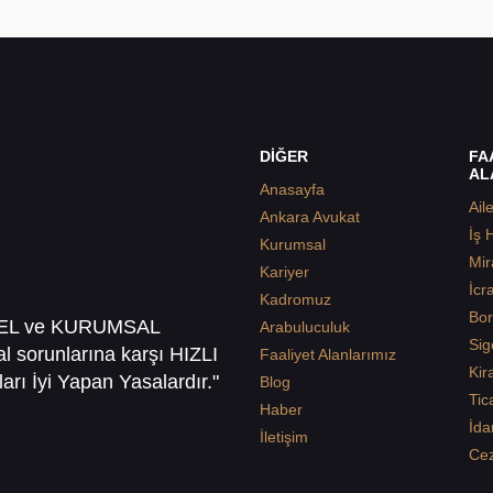
DİĞER
FA
AL
Anasayfa
Ail
Ankara Avukat
İş 
Kurumsal
Mir
Kariyer
İcr
Kadromuz
Bor
SEL ve KURUMSAL
Arabuluculuk
Sig
sal sorunlarına karşı HIZLI
Faaliyet Alanlarımız
Kir
arı İyi Yapan Yasalardır."
Blog
Tic
Haber
İda
İletişim
Ce