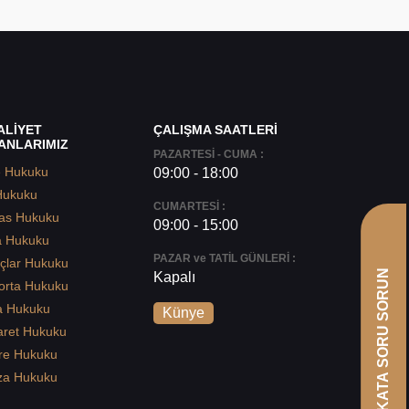
ALİYET
ÇALIŞMA SAATLERİ
ANLARIMIZ
PAZARTESİ - CUMA :
e Hukuku
09:00 - 18:00
Hukuku
CUMARTESİ :
as Hukuku
09:00 - 15:00
a Hukuku
PAZAR ve TATİL GÜNLERİ :
çlar Hukuku
AVUKATA SORU SORUN
Kapalı
orta Hukuku
a Hukuku
Künye
aret Hukuku
re Hukuku
za Hukuku