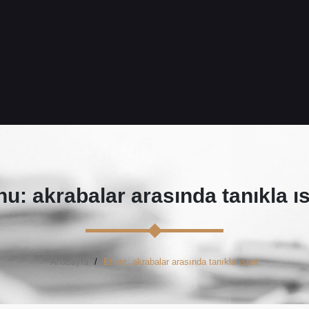
u: akrabalar arasında tanıkla ı
Anasayfa
Etiket: akrabalar arasında tanıkla ıspat