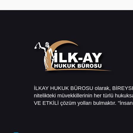
İLKAY HUKUK BÜROSU olarak, BİREY
nitelikteki müvekkillerinin her türlü hukuk
VE ETKİLİ çözüm yolları bulmaktır. "İnsanl