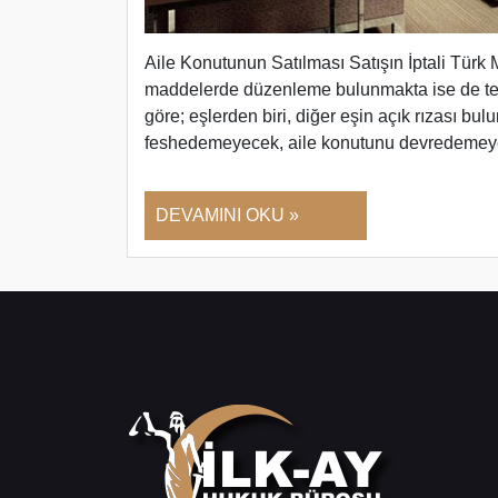
Aile Konutunun Satılması Satışın İptali Tür
maddelerde düzenleme bulunmakta ise de te
göre; eşlerden biri, diğer eşin açık rızası bul
feshedemeyecek, aile konutunu devredemeye
DEVAMINI OKU »