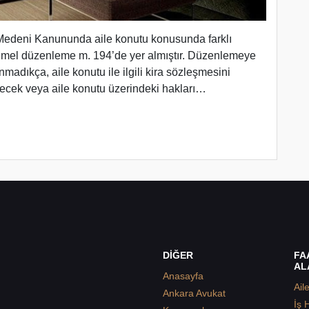
k Medeni Kanununda aile konutu konusunda farklı
mel düzenleme m. 194’de yer almıştır. Düzenlemeye
unmadıkça, aile konutu ile ilgili kira sözleşmesini
cek veya aile konutu üzerindeki hakları…
DİĞER
FA
AL
Anasayfa
Ail
Ankara Avukat
İş 