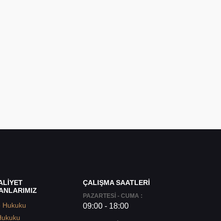
ALİYET
ÇALIŞMA SAATLERİ
ANLARIMIZ
PAZARTESİ - CUMA :
e Hukuku
09:00 - 18:00
Hukuku