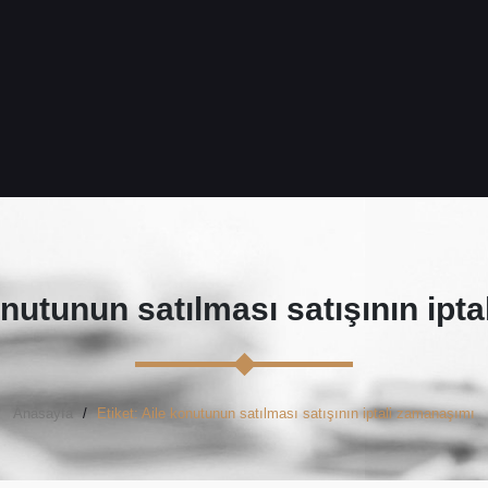
nutunun satılması satışının ipt
Anasayfa
Etiket: Aile konutunun satılması satışının iptali zamanaşımı