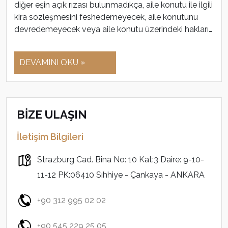
diğer eşin açık rızası bulunmadıkça, aile konutu ile ilgili
kira sözleşmesini feshedemeyecek, aile konutunu
devredemeyecek veya aile konutu üzerindeki hakları…
DEVAMINI OKU »
BİZE ULAŞIN
İletişim Bilgileri
Strazburg Cad. Bina No: 10 Kat:3 Daire: 9-10-
11-12 PK:06410 Sıhhiye - Çankaya - ANKARA
+90 312 995 02 02
+90 545 229 25 05