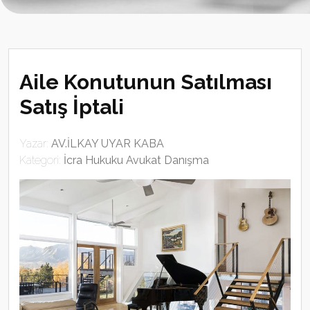
Aile Konutunun Satılması
Satış İptali
Yazar:
AV.İLKAY UYAR KABA
Kategori:
İcra Hukuku Avukat Danışma