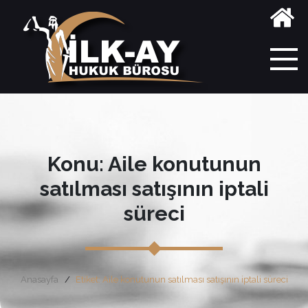
Konu: Aile konutunun
satılması satışının iptali
süreci
Anasayfa
Etiket: Aile konutunun satılması satışının iptali süreci