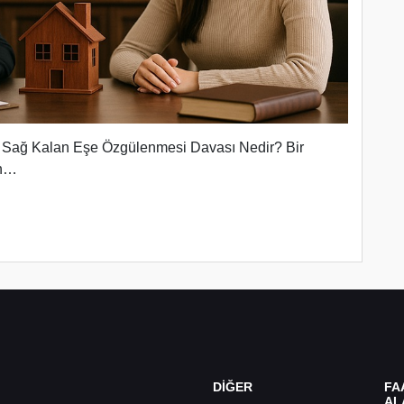
? Sağ Kalan Eşe Özgülenmesi Davası Nedir? Bir
en…
DİĞER
FA
AL