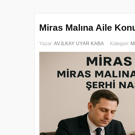
Miras Malına Aile Kon
Yazar:
AV.İLKAY UYAR KABA
Kategori:
M