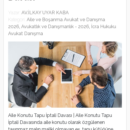
Yazar:
AV.İLKAY UYAR KABA
Kategori:
Aile ve Boşanma Avukat ve Danışma
2026
,
Avukatlık ve Danışmanlık - 2026
,
İcra Hukuku
Avukat Danışma
Aile Konutu Tapu İptali Davası | Aile Konutu Tapu
İptali Davasında aile konutu olarak özgülenen
taşınmaz malın maliki olmayan eş, tapu kütüğüne