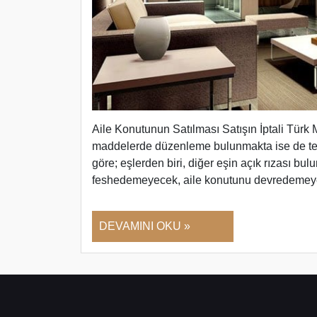
Aile Konutunun Satılması Satışın İptali Tür
maddelerde düzenleme bulunmakta ise de te
göre; eşlerden biri, diğer eşin açık rızası bul
feshedemeyecek, aile konutunu devredemeye
DEVAMINI OKU »