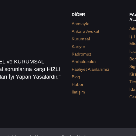
DİĞER
FA
AL
Anasayfa
Ail
Ankara Avukat
İş 
Kurumsal
Mir
Kariyer
İcr
Kadromuz
Bor
SEL ve KURUMSAL
Arabuluculuk
Sig
sal sorunlarına karşı HIZLI
Faaliyet Alanlarımız
Kir
arı İyi Yapan Yasalardır."
Blog
Tic
Haber
İda
İletişim
Ce