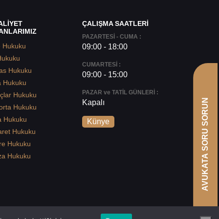
ALİYET
ÇALIŞMA SAATLERİ
ANLARIMIZ
PAZARTESİ - CUMA :
e Hukuku
09:00 - 18:00
Hukuku
CUMARTESİ :
as Hukuku
09:00 - 15:00
a Hukuku
PAZAR ve TATİL GÜNLERİ :
çlar Hukuku
AVUKATA SORU SORUN
Kapalı
orta Hukuku
a Hukuku
Künye
aret Hukuku
re Hukuku
za Hukuku