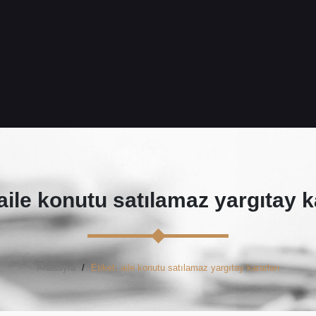
ile konutu satılamaz yargıtay k
Anasayfa
Etiket: aile konutu satılamaz yargıtay kararları