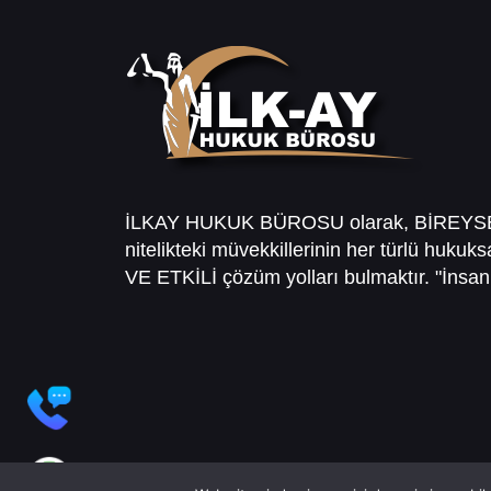
İLKAY HUKUK BÜROSU olarak, BİREY
nitelikteki müvekkillerinin her türlü hukuk
VE ETKİLİ çözüm yolları bulmaktır. "İnsanl