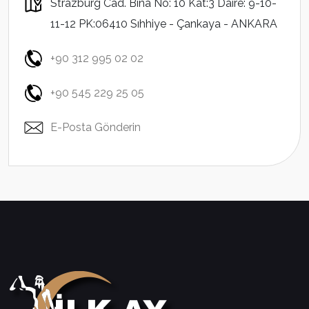
Strazburg Cad. Bina No: 10 Kat:3 Daire: 9-10-
11-12 PK:06410 Sıhhiye - Çankaya - ANKARA
+90 312 995 02 02
+90 545 229 25 05
E-Posta Gönderin