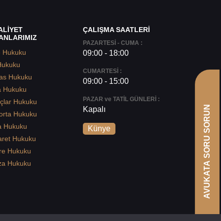
ALİYET
ÇALIŞMA SAATLERİ
ANLARIMIZ
PAZARTESİ - CUMA :
e Hukuku
09:00 - 18:00
Hukuku
CUMARTESİ :
as Hukuku
09:00 - 15:00
a Hukuku
PAZAR ve TATİL GÜNLERİ :
çlar Hukuku
AVUKATA SORU SORUN
Kapalı
orta Hukuku
a Hukuku
Künye
aret Hukuku
re Hukuku
za Hukuku