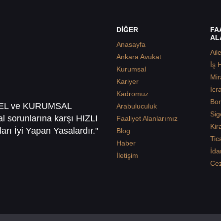
DİĞER
FA
AL
Anasayfa
Ail
Ankara Avukat
İş 
Kurumsal
Mir
Kariyer
İcr
Kadromuz
Bor
SEL ve KURUMSAL
Arabuluculuk
Sig
sal sorunlarına karşı HIZLI
Faaliyet Alanlarımız
Kir
arı İyi Yapan Yasalardır."
Blog
Tic
Haber
İda
İletişim
Ce