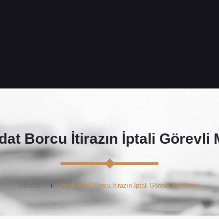
dat Borcu İtirazın İptali Görevl
Anasayfa
Etiket: Aidat Borcu İtirazın İptali Görevli Mahkeme