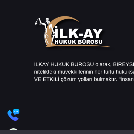
İLKAY HUKUK BÜROSU olarak, BİREY
nitelikteki müvekkillerinin her türlü hukuk
VE ETKİLİ çözüm yolları bulmaktır. "İnsanl