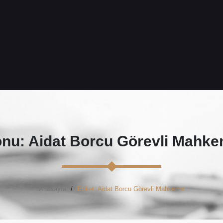
nu: Aidat Borcu Görevli Mahk
Anasayfa
Etiket: Aidat Borcu Görevli Mahkeme