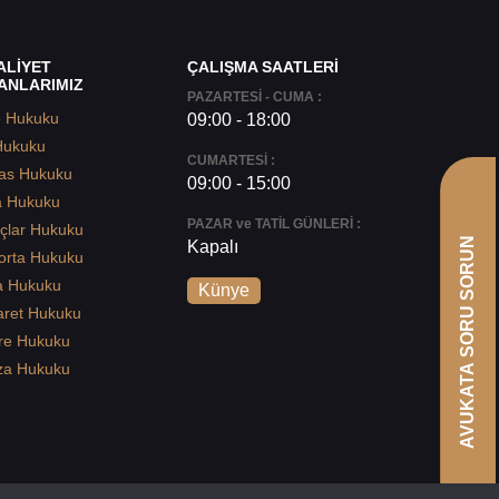
ALİYET
ÇALIŞMA SAATLERİ
ANLARIMIZ
PAZARTESİ - CUMA :
e Hukuku
09:00 - 18:00
Hukuku
CUMARTESİ :
as Hukuku
09:00 - 15:00
a Hukuku
PAZAR ve TATİL GÜNLERİ :
çlar Hukuku
AVUKATA SORU SORUN
Kapalı
orta Hukuku
a Hukuku
Künye
aret Hukuku
re Hukuku
za Hukuku