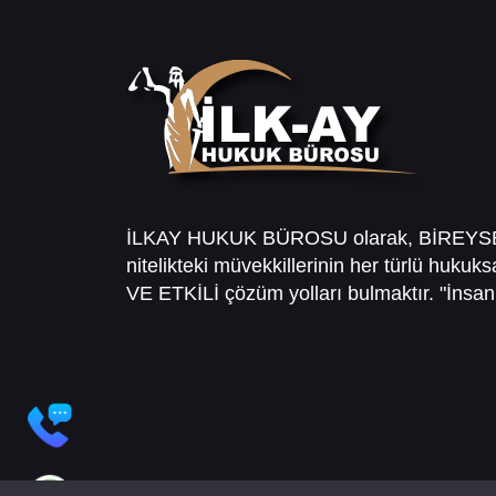
İLKAY HUKUK BÜROSU olarak, BİREY
nitelikteki müvekkillerinin her türlü hukuk
VE ETKİLİ çözüm yolları bulmaktır. "İnsanl