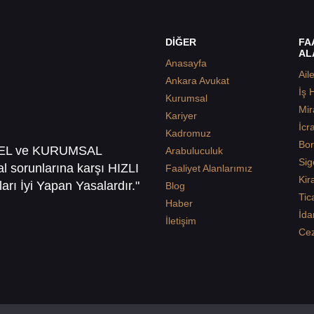
DİĞER
FA
AL
Anasayfa
Ail
Ankara Avukat
İş 
Kurumsal
Mir
Kariyer
İcr
Kadromuz
Bor
SEL ve KURUMSAL
Arabuluculuk
Sig
sal sorunlarına karşı HIZLI
Faaliyet Alanlarımız
Kir
arı İyi Yapan Yasalardır."
Blog
Tic
Haber
İda
İletişim
Ce