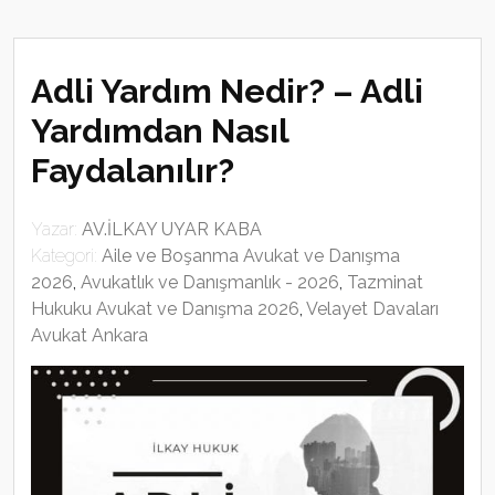
Adli Yardım Nedir? – Adli
Yardımdan Nasıl
Faydalanılır?
Yazar:
AV.İLKAY UYAR KABA
Kategori:
Aile ve Boşanma Avukat ve Danışma
2026
,
Avukatlık ve Danışmanlık - 2026
,
Tazminat
Hukuku Avukat ve Danışma 2026
,
Velayet Davaları
Avukat Ankara