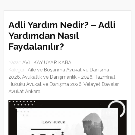
Adli Yardım Nedir? – Adli
Yardımdan Nasıl
Faydalanılır?
Yazar:
AV.İLKAY UYAR KABA
Kategori:
Aile ve Boşanma Avukat ve Danışma
2026
,
Avukatlık ve Danışmanlık - 2026
,
Tazminat
Hukuku Avukat ve Danışma 2026
,
Velayet Davaları
Avukat Ankara