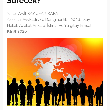
Sürecek?
Yazar:
AV.İLKAY UYAR KABA
Kategori:
Avukatlık ve Danışmanlık - 2026
,
İlkay
Hukuk Avukat Ankara
,
İstinaf ve Yargıtay Emsal
Karar 2026