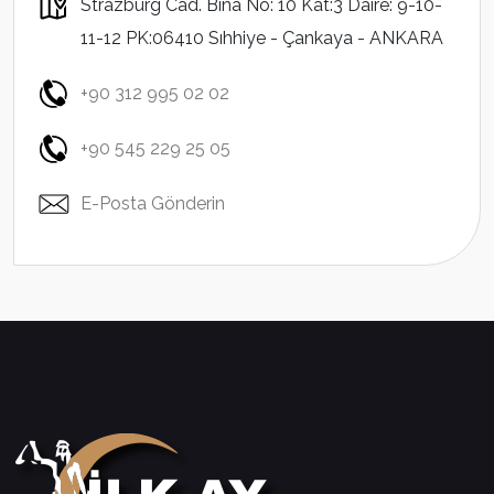
Strazburg Cad. Bina No: 10 Kat:3 Daire: 9-10-
11-12 PK:06410 Sıhhiye - Çankaya - ANKARA
+90 312 995 02 02
+90 545 229 25 05
E-Posta Gönderin