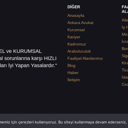
DİĞER
FA
AL
Anasayfa
Ail
Ankara Avukat
İş 
Kurumsal
Mir
Kariyer
İcr
Kadromuz
Bor
SEL ve KURUMSAL
Arabuluculuk
Sig
sal sorunlarına karşı HIZLI
Faaliyet Alanlarımız
Kir
arı İyi Yapan Yasalardır."
Blog
Tic
Haber
İda
İletişim
Ce
emiz için çerezleri kullanıyoruz. Bu siteyi kullanmaya devam ederseniz, b