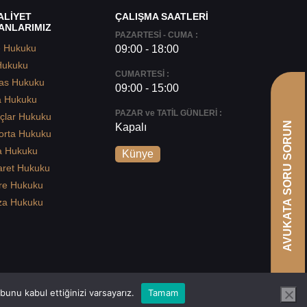
ALİYET
ÇALIŞMA SAATLERİ
ANLARIMIZ
PAZARTESİ - CUMA :
e Hukuku
09:00 - 18:00
Hukuku
CUMARTESİ :
as Hukuku
09:00 - 15:00
a Hukuku
PAZAR ve TATİL GÜNLERİ :
çlar Hukuku
AVUKATA SORU SORUN
Kapalı
orta Hukuku
a Hukuku
Künye
aret Hukuku
re Hukuku
za Hukuku
unu kabul ettiğinizi varsayarız.
Tamam