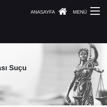
ANASAYFA
MENÜ
ası Suçu