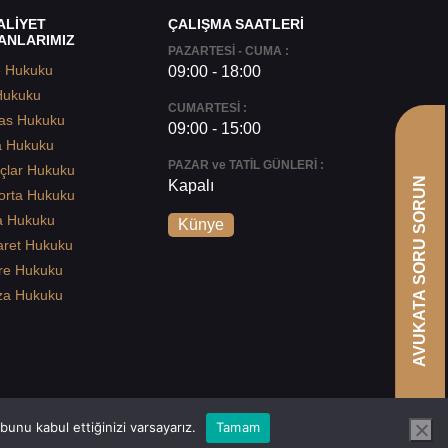
ALİYET
ÇALIŞMA SAATLERİ
ANLARIMIZ
PAZARTESİ - CUMA :
e Hukuku
09:00 - 18:00
Hukuku
CUMARTESİ :
as Hukuku
09:00 - 15:00
a Hukuku
PAZAR ve TATİL GÜNLERİ :
çlar Hukuku
AVUKATA SORU SORUN
Kapalı
orta Hukuku
a Hukuku
Künye
aret Hukuku
re Hukuku
za Hukuku
unu kabul ettiğinizi varsayarız.
Tamam