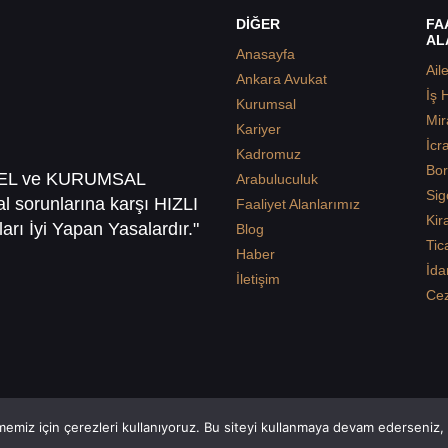
DİĞER
FA
AL
Anasayfa
Ail
Ankara Avukat
İş 
Kurumsal
Mir
Kariyer
İcr
Kadromuz
Bor
SEL ve KURUMSAL
Arabuluculuk
Sig
sal sorunlarına karşı HIZLI
Faaliyet Alanlarımız
Kir
arı İyi Yapan Yasalardır."
Blog
Tic
Haber
İda
İletişim
Ce
emiz için çerezleri kullanıyoruz. Bu siteyi kullanmaya devam ederseniz, b