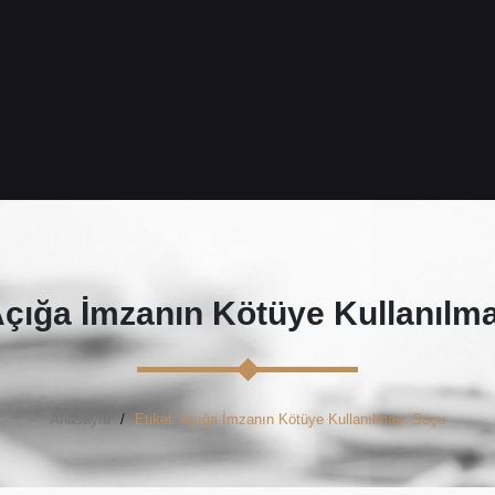
çığa İmzanın Kötüye Kullanılm
Anasayfa
Etiket: Açığa İmzanın Kötüye Kullanılması Suçu