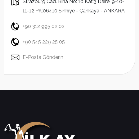
Strazburg Cad. Bina No: 10 Kat:3 Daire: 9-10-
11-12 PK:06410 Sıhhiye - Çankaya - ANKARA
+90 312 995 02 02
+90 545 229 25 05
E-Posta Gönderin