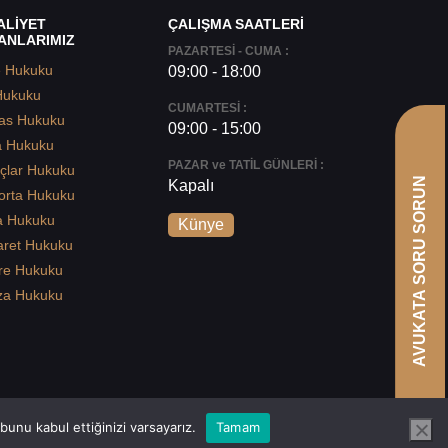
ALİYET
ÇALIŞMA SAATLERİ
ANLARIMIZ
PAZARTESİ - CUMA :
e Hukuku
09:00 - 18:00
Hukuku
CUMARTESİ :
as Hukuku
09:00 - 15:00
a Hukuku
PAZAR ve TATİL GÜNLERİ :
çlar Hukuku
AVUKATA SORU SORUN
Kapalı
orta Hukuku
a Hukuku
Künye
aret Hukuku
re Hukuku
za Hukuku
unu kabul ettiğinizi varsayarız.
Tamam