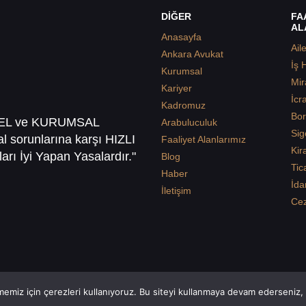
DİĞER
FA
AL
Anasayfa
Ail
Ankara Avukat
İş 
Kurumsal
Mir
Kariyer
İcr
Kadromuz
Bor
SEL ve KURUMSAL
Arabuluculuk
Sig
sal sorunlarına karşı HIZLI
Faaliyet Alanlarımız
Kir
arı İyi Yapan Yasalardır."
Blog
Tic
Haber
İda
İletişim
Ce
emiz için çerezleri kullanıyoruz. Bu siteyi kullanmaya devam ederseniz, b