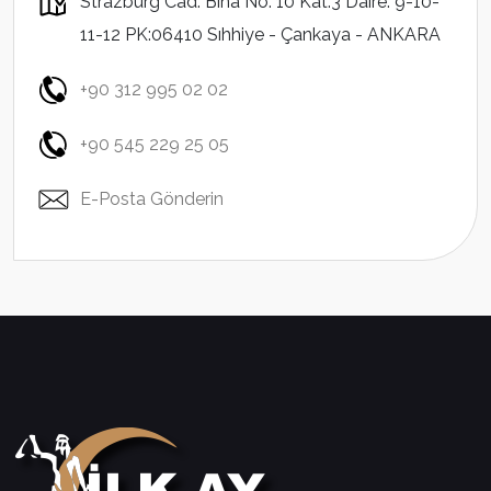
Strazburg Cad. Bina No: 10 Kat:3 Daire: 9-10-
11-12 PK:06410 Sıhhiye - Çankaya - ANKARA
+90 312 995 02 02
+90 545 229 25 05
E-Posta Gönderin