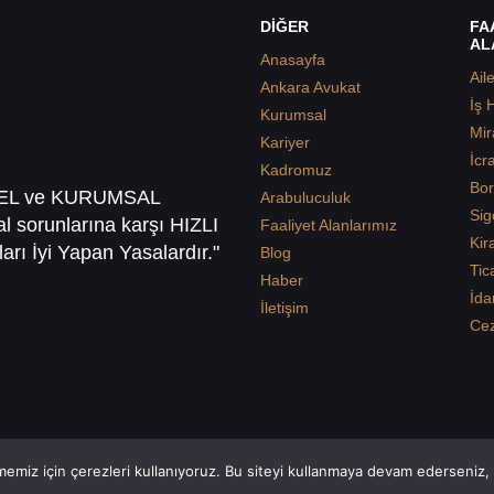
DİĞER
FA
AL
Anasayfa
Ail
Ankara Avukat
İş 
Kurumsal
Mir
Kariyer
İcr
Kadromuz
Bor
SEL ve KURUMSAL
Arabuluculuk
Sig
sal sorunlarına karşı HIZLI
Faaliyet Alanlarımız
Kir
arı İyi Yapan Yasalardır."
Blog
Tic
Haber
İda
İletişim
Ce
emiz için çerezleri kullanıyoruz. Bu siteyi kullanmaya devam ederseniz, b