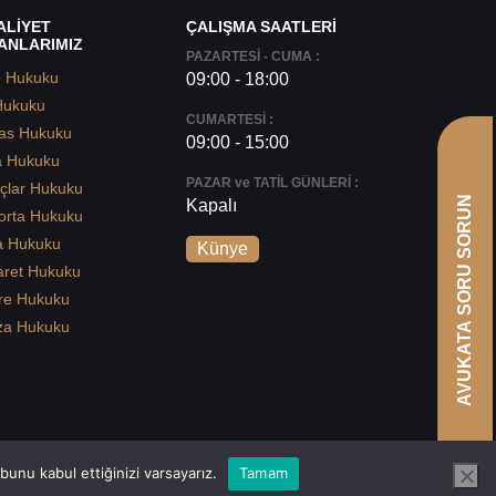
ALİYET
ÇALIŞMA SAATLERİ
ANLARIMIZ
PAZARTESİ - CUMA :
e Hukuku
09:00 - 18:00
Hukuku
CUMARTESİ :
as Hukuku
09:00 - 15:00
a Hukuku
PAZAR ve TATİL GÜNLERİ :
çlar Hukuku
AVUKATA SORU SORUN
Kapalı
orta Hukuku
a Hukuku
Künye
aret Hukuku
re Hukuku
za Hukuku
unu kabul ettiğinizi varsayarız.
Tamam