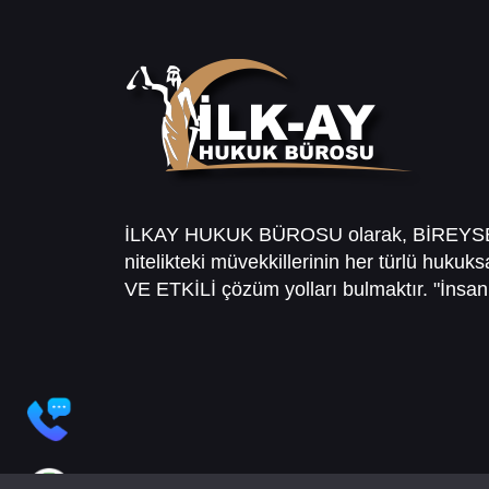
İLKAY HUKUK BÜROSU olarak, BİREY
nitelikteki müvekkillerinin her türlü hukuk
VE ETKİLİ çözüm yolları bulmaktır. "İnsanl