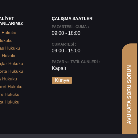
ALİYET
ÇALIŞMA SAATLERİ
ANLARIMIZ
PAZARTESİ - CUMA :
e Hukuku
09:00 - 18:00
Hukuku
CUMARTESİ :
as Hukuku
09:00 - 15:00
a Hukuku
PAZAR ve TATİL GÜNLERİ :
çlar Hukuku
AVUKATA SORU SORUN
Kapalı
orta Hukuku
a Hukuku
Künye
aret Hukuku
re Hukuku
za Hukuku