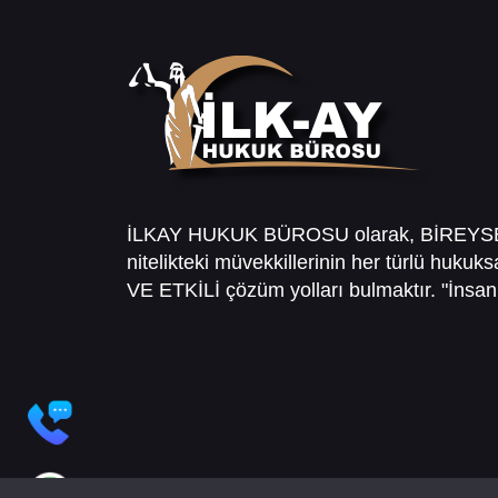
İLKAY HUKUK BÜROSU olarak, BİREY
nitelikteki müvekkillerinin her türlü hukuk
VE ETKİLİ çözüm yolları bulmaktır. "İnsanl