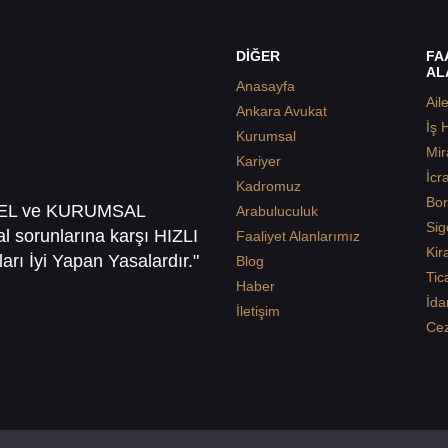
DİĞER
FA
AL
Anasayfa
Ail
Ankara Avukat
İş 
Kurumsal
Mir
Kariyer
İcr
Kadromuz
Bor
SEL ve KURUMSAL
Arabuluculuk
Sig
sal sorunlarına karşı HIZLI
Faaliyet Alanlarımız
Kir
arı İyi Yapan Yasalardır."
Blog
Tic
Haber
İda
İletişim
Ce