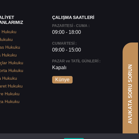
ALİYET
ÇALIŞMA SAATLERİ
ANLARIMIZ
PAZARTESİ - CUMA :
e Hukuku
09:00 - 18:00
Hukuku
CUMARTESİ :
as Hukuku
09:00 - 15:00
a Hukuku
PAZAR ve TATİL GÜNLERİ :
çlar Hukuku
AVUKATA SORU SORUN
Kapalı
orta Hukuku
a Hukuku
Künye
aret Hukuku
re Hukuku
za Hukuku