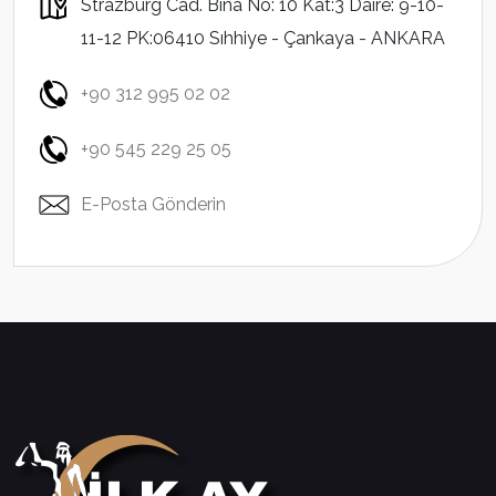
Strazburg Cad. Bina No: 10 Kat:3 Daire: 9-10-
11-12 PK:06410 Sıhhiye - Çankaya - ANKARA
+90 312 995 02 02
+90 545 229 25 05
E-Posta Gönderin