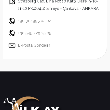
Strazburg Cad. Bina No: 10 Kat:3 Daire: 9-10-
11-12 PK:06410 Sıhhiye - Çankaya - ANKARA
+90 312 995 02 02
+90 545 229 25 05
E-Posta Gönderin