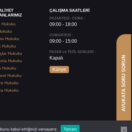
ALİYET
ÇALIŞMA SAATLERİ
ANLARIMIZ
PAZARTESİ - CUMA :
e Hukuku
09:00 - 18:00
Hukuku
CUMARTESİ :
as Hukuku
09:00 - 15:00
a Hukuku
PAZAR ve TATİL GÜNLERİ :
çlar Hukuku
AVUKATA SORU SORUN
Kapalı
orta Hukuku
a Hukuku
Künye
aret Hukuku
re Hukuku
za Hukuku
unu kabul ettiğinizi varsayarız.
Tamam