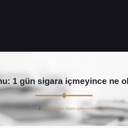
u: 1 gün sigara içmeyince ne o
Anasayfa
Etiket: 1 gün sigara içmeyince ne olur?