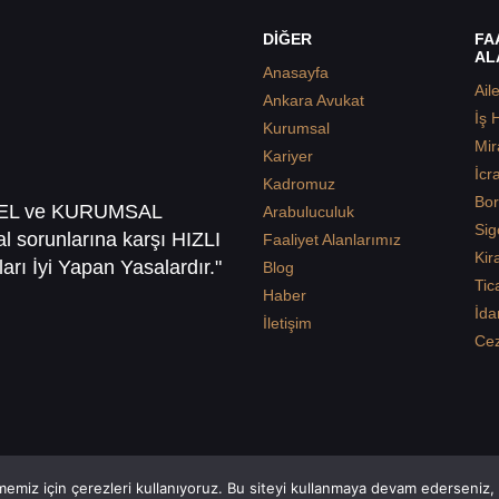
DİĞER
FA
AL
Anasayfa
Ail
Ankara Avukat
İş 
Kurumsal
Mir
Kariyer
İcr
Kadromuz
Bor
SEL ve KURUMSAL
Arabuluculuk
Sig
sal sorunlarına karşı HIZLI
Faaliyet Alanlarımız
Kir
arı İyi Yapan Yasalardır."
Blog
Tic
Haber
İda
İletişim
Ce
emiz için çerezleri kullanıyoruz. Bu siteyi kullanmaya devam ederseniz, b