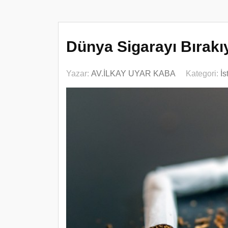
Dünya Sigarayı Bırakıy
Yazar:
AV.İLKAY UYAR KABA
Kategori:
İs